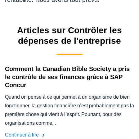
FRAUDE ET CONFORMITÉ
Finland (English)
CROISSANCE ET OPTIMISATION
Belgium (English)
Articles sur Contrôler les
España (Español)
dépenses de l'entreprise
DURABILITÉ ÉCOLOGIQUE
Norway (English)
VOYAGES ET DÉPENSES
Comment la Canadian Bible Society a pris
le contrôle de ses finances grâce à SAP
Concur
Quand on pense à ce qui permet à un organisme de bien
fonctionner, la gestion financière n’est probablement pas la
première chose qui vient à l’esprit. Pourtant, pour des
organisations comme...
Continuer à lire