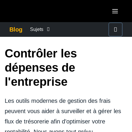
Skip to main content
AMERICAS
Blog
Sujets
United States (English)
CONTINUITÉ DES AFFAIRES
EUROPE
Contrôler les
Canada (English)
United Kingdom (English)
ACTUALITÉS DE L'ENTREPRISE
ASIA PACIFIC
dépenses de
Canada (Français)
France (Français)
Australia (English)
l'entreprise
México (Español)
CONTRÔLER LES DÉPENSES DE L'ENTREPRISE
Deutschland (Deutsch)
India (English)
Brasil (Português)
Italia (Italiano)
DEVOIR DE PROTECTION
Les outils modernes de gestion des frais
日本（日本語)
Nederlands (English)
peuvent vous aider à surveiller et à gérer les
Singapore (English)
L'EXPÉRIENCE EMPLOYÉ
Sweden (English)
flux de trésorerie afin d’optimiser votre
rentabilité. Nous avons tout prévu.
Denmark (English)