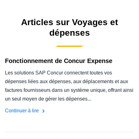
FRAUDE ET CONFORMITÉ
Finland (English)
Articles sur Voyages et
CROISSANCE ET OPTIMISATION
Belgium (English)
dépenses
España (Español)
DURABILITÉ ÉCOLOGIQUE
Norway (English)
Fonctionnement de Concur Expense
VOYAGES ET DÉPENSES
Les solutions SAP Concur connectent toutes vos
dépenses liées aux dépenses, aux déplacements et aux
factures fournisseurs dans un système unique, offrant ainsi
un seul moyen de gérer les dépenses...
Continuer à lire