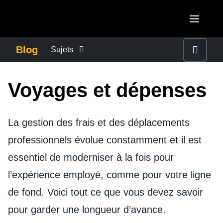
Skip to main content
AMERICAS
Blog
Sujets
United States (English)
CONTINUITÉ DES AFFAIRES
EUROPE
Voyages et dépenses
Canada (English)
United Kingdom (English)
ACTUALITÉS DE L'ENTREPRISE
ASIA PACIFIC
Canada (Français)
France (Français)
La gestion des frais et des déplacements
Australia (English)
México (Español)
CONTRÔLER LES DÉPENSES DE L'ENTREPRISE
professionnels évolue constamment et il est
Deutschland (Deutsch)
India (English)
Brasil (Português)
essentiel de moderniser à la fois pour
Italia (Italiano)
DEVOIR DE PROTECTION
日本（日本語)
l’expérience employé, comme pour votre ligne
Nederlands (English)
Singapore (English)
de fond. Voici tout ce que vous devez savoir
L'EXPÉRIENCE EMPLOYÉ
Sweden (English)
pour garder une longueur d’avance.
Denmark (English)