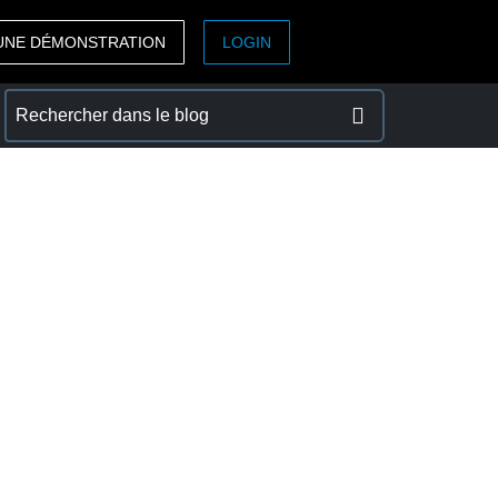
UNE DÉMONSTRATION
LOGIN
ASIA PACIFIC
sh)
Australia (English)
India (English)
日本（日本語)
Singapore (English)