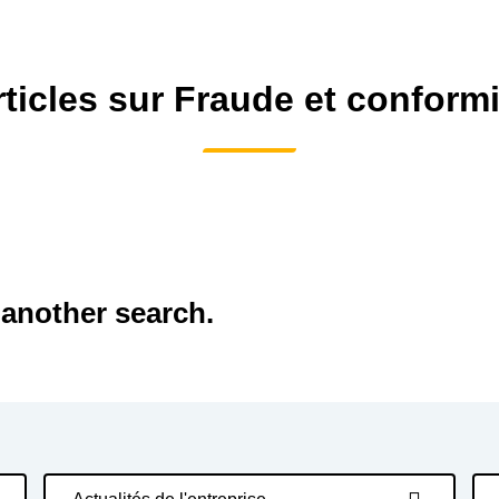
Belgium (English)
España (Español)
rticles sur Fraude et conformi
Norway (English)
 another search.