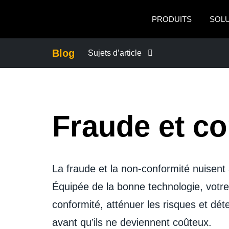
Skip to main content
PRODUITS
SOL
Blog
Sujets d’article
CONTINUITÉ DES AFFAIRES
ACTUALITÉS DE L'ENTREPRISE
Fraude et co
CONTRÔLER LES DÉPENSES DE L'
La fraude et la non-conformité nuisent 
DEVOIR DE PROTECTION
Équipée de la bonne technologie, votre
conformité, atténuer les risques et dét
L'EXPÉRIENCE EMPLOYÉ
avant qu’ils ne deviennent coûteux.