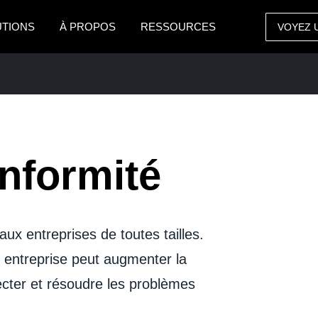
UTIONS
À PROPOS
RESSOURCES
VOYEZ 
AMERICAS
EUROPE
United States (English)
United Kingdom (Engli
Canada (English)
France (Français)
nformité
Canada (Français)
Deutschland (Deutsch)
México (Español)
Italia (Italiano)
ENTREPRISE
Brasil (Português)
Nederlands (English)
aux entreprises de toutes tailles.
Sweden (English)
 entreprise peut augmenter la
Denmark (English)
ecter et résoudre les problèmes
Finland (English)