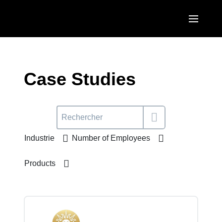
Skip to main content
AMERICAS
United States (English)
Case Studies
EUROPE
Canada (English)
United Kingdom (English)
ASIA PACIFIC
Canada (Français)
France (Français)
Australia (English)
México (Español)
Industrie
Number of Employees
Deutschland (Deutsch)
India (English)
Brasil (Português)
Italia (Italiano)
Products
日本（日本語)
Nederlands (English)
Singapore (English)
Sweden (English)
Denmark (English)