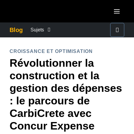
Skip to main content
AMERICAS
Blog
Sujets
United States (English)
CONTINUITÉ DES AFFAIRES
EUROPE
CROISSANCE ET OPTIMISATION
Canada (English)
Révolutionner la
United Kingdom (English)
ACTUALITÉS DE L'ENTREPRISE
ASIA PACIFIC
Canada (Français)
construction et la
France (Français)
Australia (English)
México (Español)
CONTRÔLER LES DÉPENSES DE L'ENTREPRISE
gestion des dépenses
Deutschland (Deutsch)
India (English)
Brasil (Português)
: le parcours de
Italia (Italiano)
DEVOIR DE PROTECTION
日本（日本語)
Nederlands (English)
CarbiCrete avec
Singapore (English)
L'EXPÉRIENCE EMPLOYÉ
Sweden (English)
Concur Expense
Denmark (English)