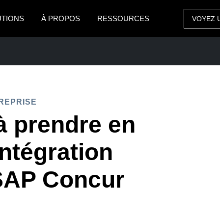
UTIONS
À PROPOS
RESSOURCES
VOYEZ 
AMERICAS
EUROPE
United States (English)
United Kingdom (Engli
Canada (English)
France (Français)
REPRISE
Canada (Français)
Deutschland (Deutsch)
à prendre en
México (Español)
Italia (Italiano)
ENTREPRISE
ntégration
Brasil (Português)
Nederlands (English)
 SAP Concur
Sweden (English)
Denmark (English)
Finland (English)