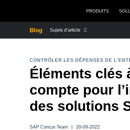
Skip to main content
PRODUITS
SOL
Blog
Sujets d’article
CONTINUITÉ DES AFFAIRES
CONTRÔLER LES DÉPENSES DE L'ENT
ACTUALITÉS DE L'ENTREPRISE
Éléments clés 
CONTRÔLER LES DÉPENSES DE L'
compte pour l’i
DEVOIR DE PROTECTION
des solutions
L'EXPÉRIENCE EMPLOYÉ
SAP Concur Team
|
20-09-2022