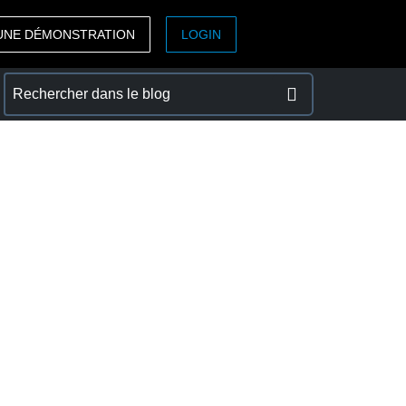
UNE DÉMONSTRATION
LOGIN
ASIA PACIFIC
sh)
Australia (English)
India (English)
日本（日本語)
Singapore (English)