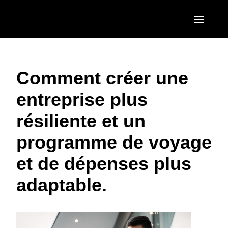
Skip to main content
AMERICAS
Comment créer une
United States (English)
EUROPE
entreprise plus
Canada (English)
United Kingdom (English)
ASIA PACIFIC
résiliente et un
Canada (Français)
France (Français)
Australia (English)
México (Español)
programme de voyage
Deutschland (Deutsch)
India (English)
Brasil (Português)
et de dépenses plus
Italia (Italiano)
日本（日本語)
adaptable.
Nederlands (English)
Singapore (English)
Sweden (English)
Denmark (English)