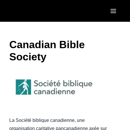
Skip to main content
AMERICAS
Canadian Bible
United States (English)
EUROPE
Society
Canada (English)
United Kingdom (English)
ASIA PACIFIC
Canada (Français)
France (Français)
Australia (English)
México (Español)
Deutschland (Deutsch)
India (English)
Brasil (Português)
Italia (Italiano)
日本（日本語)
Nederlands (English)
Singapore (English)
Sweden (English)
La Société biblique canadienne, une
organisation caritative pancanadienne axée sur
Denmark (English)