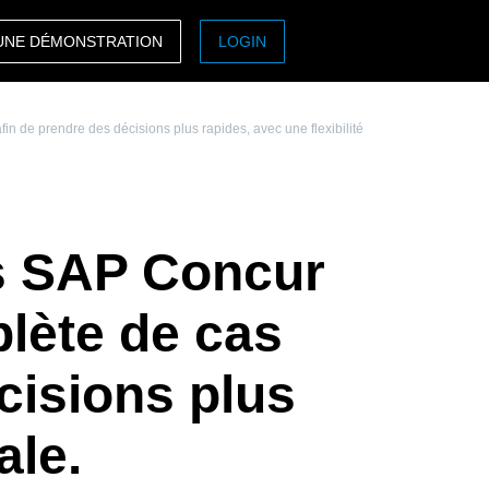
UNE DÉMONSTRATION
LOGIN
ASIA PACIFIC
n de prendre des décisions plus rapides, avec une flexibilité
sh)
Australia (English)
India (English)
日本（日本語)
es SAP Concur
Singapore (English)
lète de cas
écisions plus
ale.