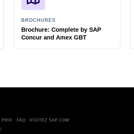
BROCHURES
Brochure: Complete by SAP
Concur and Amex GBT
 PRIX
FAQ
VISITEZ SAP.COM
|