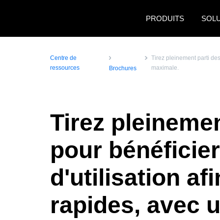
Skip to main content
PRODUITS
SOL
Centre de
Tirez pleinement parti de
ressources
maximale.
Brochures
Tirez pleineme
pour bénéficie
d'utilisation a
rapides, avec u