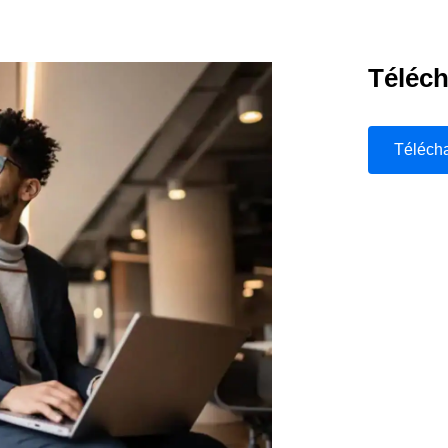
Belgium (English)
España (Español)
Téléch
Norway (English)
Téléch