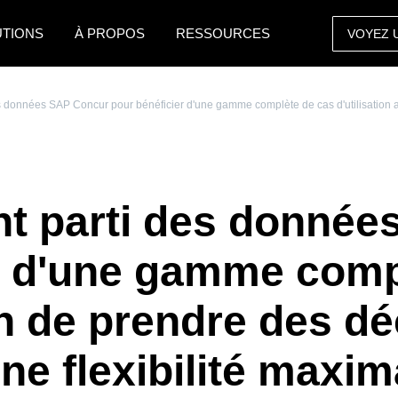
UTIONS
À PROPOS
RESSOURCES
VOYEZ 
AMERICAS
EUROPE
s données SAP Concur pour bénéficier d'une gamme complète de cas d'utilisation afi
United States (English)
United Kingdom (Engli
Canada (English)
France (Français)
Canada (Français)
Deutschland (Deutsch)
nt parti des donné
México (Español)
Italia (Italiano)
r d'une gamme comp
Brasil (Português)
Nederlands (English)
fin de prendre des d
Sweden (English)
Denmark (English)
ne flexibilité maxim
Finland (English)