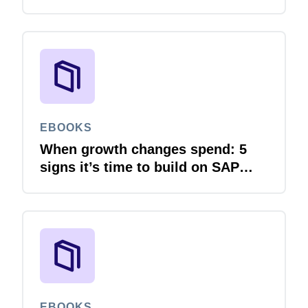
des voyages et des dépenses
contre les menaces liées à la
cybersécurité
EBOOKS
When growth changes spend: 5
signs it’s time to build on SAP
Concur
EBOOKS