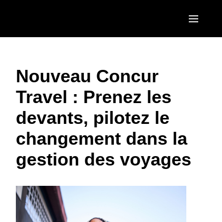
Skip to main content
AMERICAS
Nouveau Concur
United States (English)
EUROPE
Travel : Prenez les
Canada (English)
United Kingdom (English)
ASIA PACIFIC
devants, pilotez le
Canada (Français)
France (Français)
Australia (English)
México (Español)
changement dans la
Deutschland (Deutsch)
India (English)
Brasil (Português)
gestion des voyages
Italia (Italiano)
日本（日本語)
Nederlands (English)
Singapore (English)
Sweden (English)
Denmark (English)