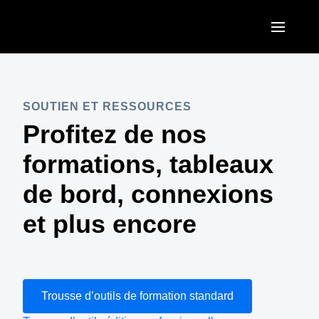
Skip to main content
AMERICAS
United States (English)
SOUTIEN ET RESSOURCES
EUROPE
Profitez de nos
Canada (English)
United Kingdom (English)
ASIA PACIFIC
formations, tableaux
Canada (Français)
France (Français)
Australia (English)
de bord, connexions
México (Español)
Deutschland (Deutsch)
India (English)
et plus encore
Brasil (Português)
Italia (Italiano)
日本（日本語)
Nederlands (English)
Singapore (English)
Sweden (English)
Trousse d’outils de formation standard
Denmark (English)