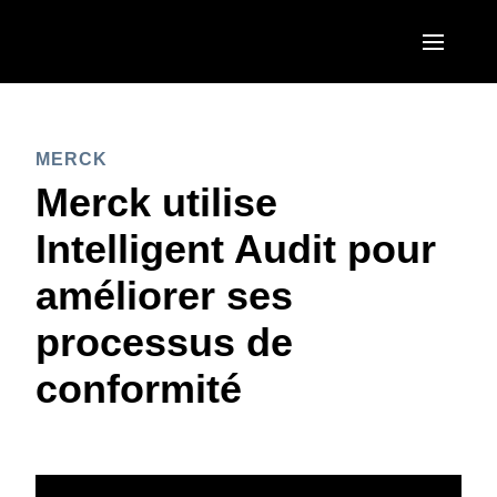
Skip to main content
AMERICAS
MERCK
United States (English)
EUROPE
Merck utilise
Canada (English)
United Kingdom (English)
Intelligent Audit pour
ASIA PACIFIC
Canada (Français)
France (Français)
améliorer ses
Australia (English)
México (Español)
Deutschland (Deutsch)
processus de
India (English)
Brasil (Português)
Italia (Italiano)
conformité
日本（日本語)
Nederlands (English)
Singapore (English)
Sweden (English)
Denmark (English)